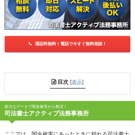
通話料無料！電話で今すぐ無料相談！
目次
[
表示
]
膨大なデータで闇金被害から救済！
司法書士アクティブ法務事務所
ここでは、闇金被害にあったときに頼れる司法書士