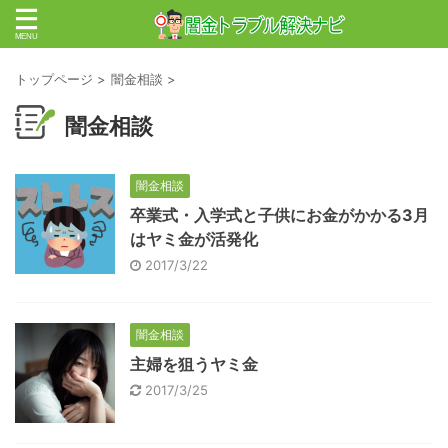
トップページ
>
闇金相談
>
闇金相談
闇金相談
卒業式・入学式と子供にお金がかかる3月
はヤミ金が活発化
2017/3/22
闇金相談
主婦を狙うヤミ金
2017/3/25