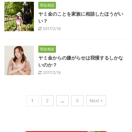
闇金相談
ヤミ金のことを家族に相談したほうがい
い？
2017/2/19
闇金相談
ヤミ金からの嫌がらせは我慢するしかな
いのか？
2017/2/19
1
2
…
5
Next »