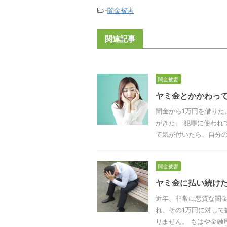
-
闇金被害
関連記事
闇金被害
ヤミ金とかかわっ
闇金から1万円を借りた
がきた。 犯罪に使われ
て気が付いたら、自分のす
闇金被害
ヤミ金に払い続け
近年、非常に悪質な闇金
れ、その1万円に対し
りません。 もはや金融屋