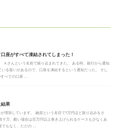
て口座がすべて凍結されてしまった！
。 Ａさんという名前で振り込まれてきた。 ある時、銀行から通知
ている疑いがあるので、口座を凍結するという通知だった。 そし
べての口座 ...
た結果
が増加しています。 融資という名目で1万円ほど振り込みをさ
て数十万、酷い場合は百万円以上巻き上げられるケースも少なくあ
でもなく、ただの ...