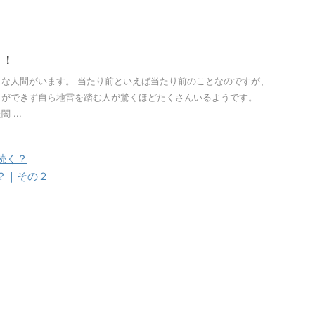
！！
な人間がいます。 当たり前といえば当たり前のことなのですが、
とができず自ら地雷を踏む人が驚くほどたくさんいるようです。
...
続く？
？｜その２