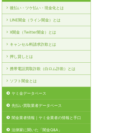
後払い・ツケ払い・現金化とは
LINE闇金（ライン闇金）とは
X闇金（Twitter闇金）とは
キャンセル料請求詐欺とは
押し貸しとは
携帯電話買取詐欺（白ロム詐欺）とは
ソフト闇金とは
ヤミ金データベース
先払い買取業者データベース
闇金業者情報｜ヤミ金業者の情報と手口
法律家に聞いた「闇金Q&A」