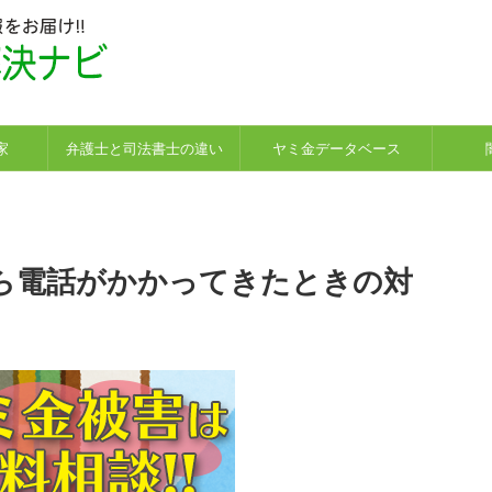
！
家
弁護士と司法書士の違い
ヤミ金データベース
ら電話がかかってきたときの対