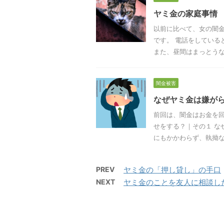
ヤミ金の家庭事情
以前に比べて、女の闇金
です。 電話をしている
また、昼間はまっとうな仕
闇金被害
なぜヤミ金は嫌が
前回は、闇金はお金を回
せをする？｜その１ な
にもかかわらず、執拗な嫌
PREV
ヤミ金の「押し貸し」の手口
NEXT
ヤミ金のことを友人に相談した