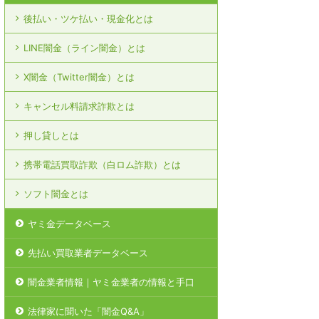
後払い・ツケ払い・現金化とは
LINE闇金（ライン闇金）とは
X闇金（Twitter闇金）とは
キャンセル料請求詐欺とは
押し貸しとは
携帯電話買取詐欺（白ロム詐欺）とは
ソフト闇金とは
ヤミ金データベース
先払い買取業者データベース
闇金業者情報｜ヤミ金業者の情報と手口
法律家に聞いた「闇金Q&A」