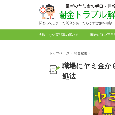
関わってしまった闇金があったらまずは無料相談
失敗しない専門家の選び方
闇金に強い専門
トップページ
>
闇金被害
>
職場にヤミ金か
処法