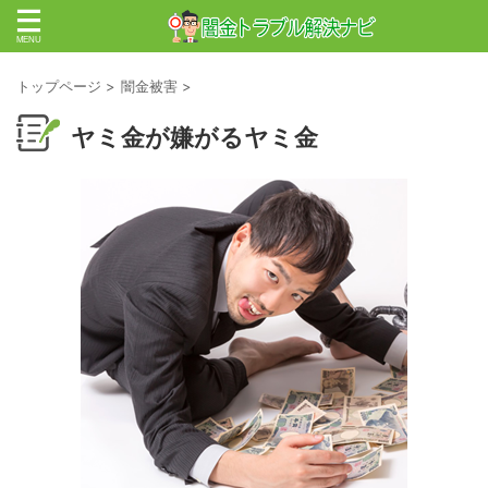
トップページ
>
闇金被害
>
ヤミ金が嫌がるヤミ金