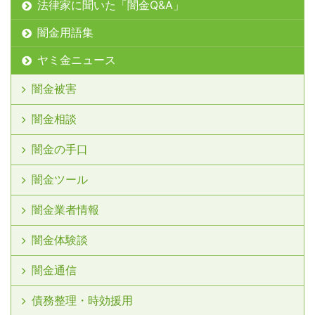
法律家に聞いた「闇金Q&A」
闇金用語集
ヤミ金ニュース
闇金被害
闇金相談
闇金の手口
闇金ツール
闇金業者情報
闇金体験談
闇金通信
債務整理・時効援用