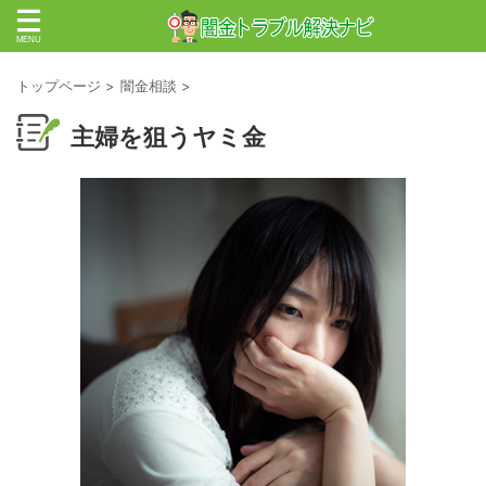
トップページ
>
闇金相談
>
主婦を狙うヤミ金