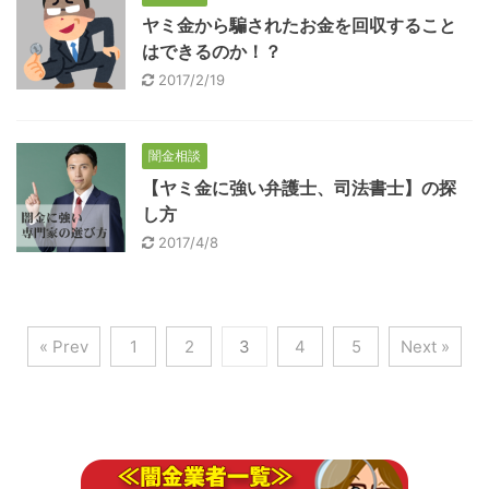
ヤミ金から騙されたお金を回収すること
はできるのか！？
2017/2/19
闇金相談
【ヤミ金に強い弁護士、司法書士】の探
し方
2017/4/8
« Prev
1
2
3
4
5
Next »