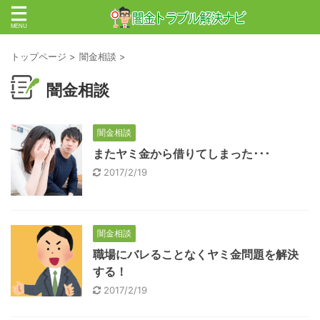
トップページ
>
闇金相談
>
闇金相談
闇金相談
またヤミ金から借りてしまった･･･
2017/2/19
闇金相談
職場にバレることなくヤミ金問題を解決
する！
2017/2/19