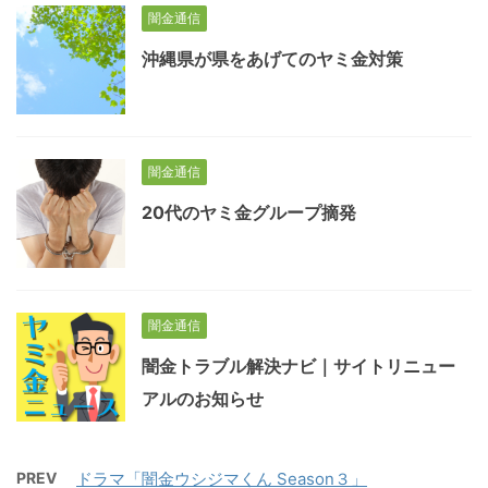
闇金通信
沖縄県が県をあげてのヤミ金対策
闇金通信
20代のヤミ金グループ摘発
闇金通信
闇金トラブル解決ナビ｜サイトリニュー
アルのお知らせ
PREV
ドラマ「闇金ウシジマくん Season３」