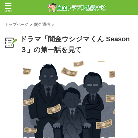
トップページ
>
闇金通信
>
ドラマ「闇金ウシジマくん Season
３」の第一話を見て