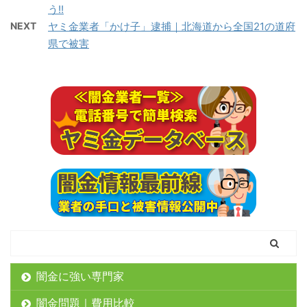
う!!
NEXT
ヤミ金業者「かけ子」逮捕｜北海道から全国21の道府
県で被害
闇金に強い専門家
闇金問題｜費用比較